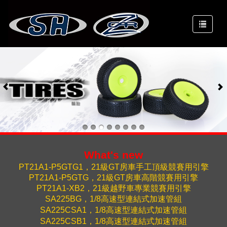
What's new
PT21A1-P5GTG1，21級GT房車手工頂級競賽用引擎
PT21A1-P5GTG
，
21
級
GT
房車高階競賽用引擎
PT21A1-XB2
，
21
級越野車專業競賽用引擎
SA225BG
，
1/8
高速型連結式加速管組
SA225CSA1
，
1/8
高速型連結式加速管組
SA225CSB1
，
1/8
高速型連結式加速管組