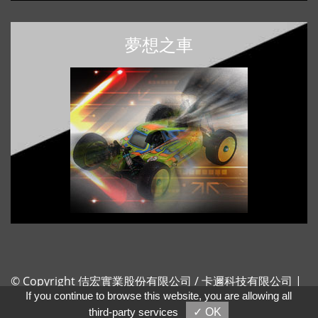
夢想之車
© Copyright 佶宏實業股份有限公司 / 卡邇科技有限公司 |
All rights reserved. | Taiwan
If you continue to browse this website, you are allowing all
third-party services
✓ OK