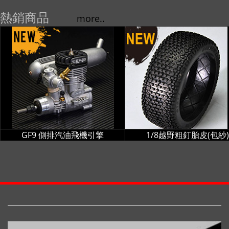
熱銷商品
more..
GF9 側排汽油飛機引擎
1/8越野粗釘胎皮(包紗)