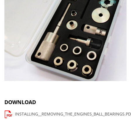
DOWNLOAD
INSTALLING__REMOVING_THE_ENGINES_BALL_BEARINGS.PD