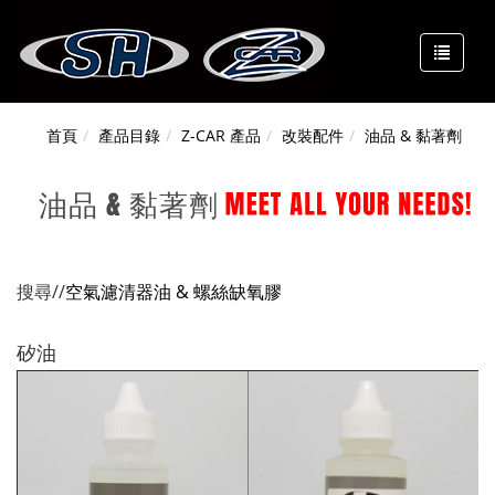
首頁
產品目錄
Z-CAR 產品
改裝配件
油品 & 黏著劑
油品 & 黏著劑
搜尋//
空氣濾清器油 &
螺絲缺氧膠
矽油